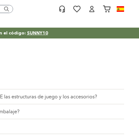
Servicio
Lista de deseos
Cart
n el código:
SUNNY10
as estructuras de juego y los accesorios?
mbalaje?