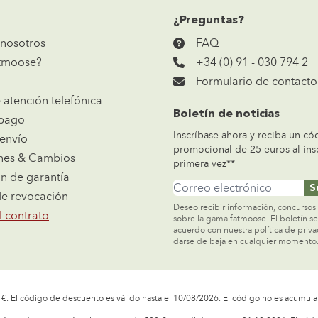
¿Preguntas?
 nosotros
FAQ
atmoose?
+34 (0) 91 - 030 794 2
Formulario de contacto
 atención telefónica
Boletín de noticias
 pago
Inscríbase ahora y reciba un có
envío
promocional de 25 euros al insc
nes & Cambios
primera vez**
n de garantía
Dirección de email
S
de revocación
Deseo recibir información, concursos 
l contrato
sobre la gama fatmoose. El boletín s
acuerdo con nuestra política de priv
darse de baja en cualquier momento
. El código de descuento es válido hasta el 10/08/2026. El código no es acumul