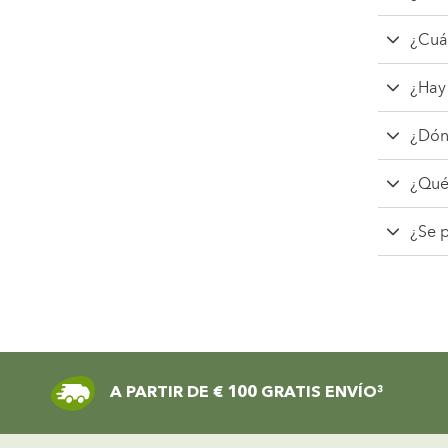
¿Cuál
¿Hay 
¿Dón
¿Qué
¿Se p
A PARTIR DE € 100 GRATIS ENVÍO³