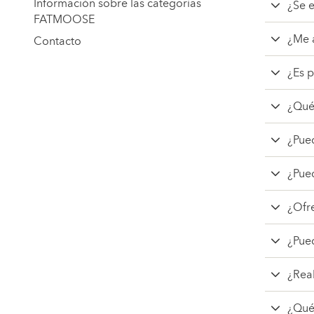
Información sobre las categorías
¿Se 
FATMOOSE
¿Me a
Contacto
¿Es p
¿Qué
¿Pued
¿Pue
¿Ofr
¿Pue
¿Rea
¿Qué