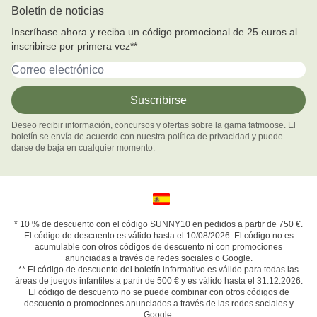
FAQ
Boletín de noticias
Inspiration
+34 (0) 91 - 030 794 2
Inscríbase ahora y reciba un código promocional de 25 euros al
Horario de atención telefónica
Formulario de contacto
inscribirse por primera vez**
Forma de pago
Dirección de email
Gastos de envío
Devoluciones & Cambios
Suscribirse
Declaración de garantía
Deseo recibir información, concursos y ofertas sobre la gama fatmoose. El
Términos de revocación
boletín se envía de acuerdo con nuestra política de privacidad y puede
Desistir del contrato
darse de baja en cualquier momento.
* 10 % de descuento con el código SUNNY10 en pedidos a partir de 750 €.
El código de descuento es válido hasta el 10/08/2026. El código no es
acumulable con otros códigos de descuento ni con promociones
anunciadas a través de redes sociales o Google.
** El código de descuento del boletín informativo es válido para todas las
áreas de juegos infantiles a partir de 500 € y es válido hasta el 31.12.2026.
El código de descuento no se puede combinar con otros códigos de
descuento o promociones anunciados a través de las redes sociales y
Google.