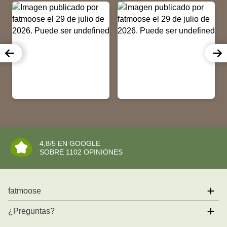
4,8/5 EN GOOGLE
SOBRE 1102 OPINIONES
fatmoose
Acerca de nosotros
¿Preguntas?
Por qué fatmoose?