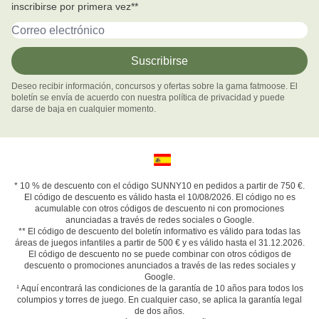
Formulario de contacto
inscribirse por primera vez**
Forma de pago
Dirección de email
Gastos de envío
Devoluciones & Cambios
Suscribirse
Declaración de garantía
Deseo recibir información, concursos y ofertas sobre la gama fatmoose. El
Términos de revocación
boletín se envía de acuerdo con nuestra política de privacidad y puede
Desistir del contrato
darse de baja en cualquier momento.
* 10 % de descuento con el código SUNNY10 en pedidos a partir de 750 €.
El código de descuento es válido hasta el 10/08/2026. El código no es
acumulable con otros códigos de descuento ni con promociones
anunciadas a través de redes sociales o Google.
** El código de descuento del boletín informativo es válido para todas las
áreas de juegos infantiles a partir de 500 € y es válido hasta el 31.12.2026.
El código de descuento no se puede combinar con otros códigos de
descuento o promociones anunciados a través de las redes sociales y
Google.
¹
Aquí
encontrará las condiciones de la garantía de 10 años para todos los
columpios y torres de juego. En cualquier caso, se aplica la garantía legal
de dos años.