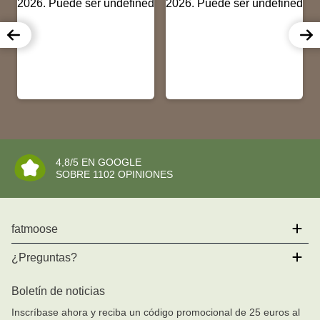
4,8/5 EN GOOGLE
SOBRE 1102 OPINIONES
fatmoose
Acerca de nosotros
¿Preguntas?
Por qué fatmoose?
FAQ
Boletín de noticias
Inspiration
+34 (0) 91 - 030 794 2
Inscríbase ahora y reciba un código promocional de 25 euros al
Horario de atención telefónica